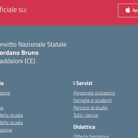
iciale su:
App
nvitto Nazionale Statale
iordano Bruno
addaloni (CE)
Visita la pagina iniziale della scuola
la
I Servizi
zione
Personale scolastico
Famiglie e studenti
ne
Percorsi di studio
della scuola
Tutti i servizi
della scuola
Didattica
azione
Offerta formativa