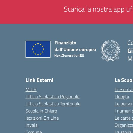
Scarica la nostra app uff
Co
G
M
— 
Link Esterni
La Scuo
MIUR
Presenta
Ufficio Scolastico Regionale
I luoghi
Ufficio Scolastico Territoriale
Le perso
Scuola in Chiaro
I numeri 
Iscrizioni On Line
Le carte 
Invalsi
Organizz
Comune
La storia