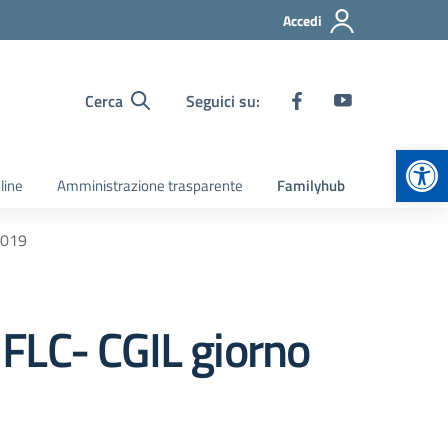
Accedi
Cerca
Seguici su:
Apr
line
Amministrazione trasparente
Familyhub
2019
FLC- CGIL giorno