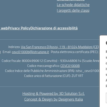
Le schede didattiche
I progetti delle classi
o web
Privacy Policy
Dichiarazione di accessibilità
Indirizzo:
Via San Francesco D'Assisi, 119 - 81024 Maddaloni (CE)
9
Email:
cevc01000b@istruzione.it
Posta elettronica certificata (PEC):
cevc0
Codice fiscale: 80004990612 (Convitto) - 93044680614 (Scuole Annesse)
Codice meccanografico:
CEVC01000B
Codice Indice delle Pubbliche Amministrazioni (IPA): istsc_cevc01000b
Codice unico di fatturazione (CUF): ZUT1RT
Hosting & Powered by 3D Solution S.r.l.
Concept & Design by Designers Italia