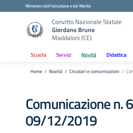
Vai ai contenuti
Vai al menu di navigazione
Vai al footer
Ministero dell'Istruzione e del Merito
Convitto Nazionale Statale
Giordano Bruno
Maddaloni (CE)
Scuola
Servizi
Novità
Didattica
Home
Novità
Circolari e comunicazioni
Com
Comunicazione n. 6
09/12/2019