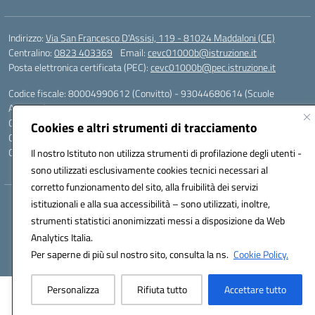
Indirizzo:
Via San Francesco D'Assisi, 119 - 81024 Maddaloni (CE)
Centralino:
0823 403369
Email:
cevc01000b@istruzione.it
Posta elettronica certificata (PEC):
cevc01000b@pec.istruzione.it
Codice fiscale: 80004990612 (Convitto) - 93044680614 (Scuole
Annesse)
Codice meccanografico:
CEVC01000B
Cookies e altri strumenti di tracciamento
Codice Indice delle Pubbliche Amministrazioni (IPA): istsc_cevc01000b
Codice unico di fatturazione (CUF): ZUT1RT
Il nostro Istituto non utilizza strumenti di profilazione degli utenti -
sono utilizzati esclusivamente cookies tecnici necessari al
corretto funzionamento del sito, alla fruibilità dei servizi
istituzionali e alla sua accessibilità – sono utilizzati, inoltre,
Hosting & Powered by 3D Solution S.r.l.
strumenti statistici anonimizzati messi a disposizione da Web
Concept & Design by Designers Italia
Analytics Italia.
Per saperne di più sul nostro sito, consulta la ns.
Cookie Policy.
Personalizza
Rifiuta tutto
Accettare tutto