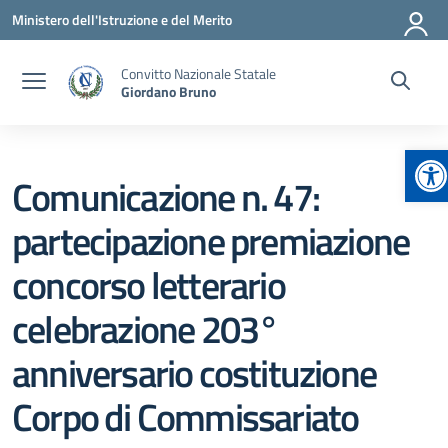
Vai ai contenuti
Vai al menu di navigazione
Vai al footer
Ministero dell'Istruzione e del Merito
Convitto Nazionale Statale
Giordano Bruno
Ap
Comunicazione n. 47:
partecipazione premiazione
concorso letterario
celebrazione 203°
anniversario costituzione
Corpo di Commissariato