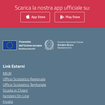
Scarica la nostra app ufficiale su:
App Store
Play Store
Convitto Nazionale Statale
Giordano Bruno
Maddaloni (CE)
— Visita la pagina iniziale della scuola
Link Esterni
MIUR
Ufficio Scolastico Regionale
Ufficio Scolastico Territoriale
Scuola in Chiaro
Iscrizioni On Line
Invalsi