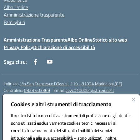
Albo Online
Amministrazione trasparente
Familyhub
Amministrazione Trasparente
Albo Online
Storico sito web
Privacy Policy
Dichiarazione di accessibilità
Seguici su:
Indirizzo:
Via San Francesco D'Assisi, 119 - 81024 Maddaloni (CE)
Centralino:
0823 403369
Email:
cevc01000b@istruzione.it
Posta elettronica certificata (PEC):
cevc01000b@pec.istruzione.it
Cookies e altri strumenti di tracciamento
Codice fiscale: 80004990612 (Convitto) - 93044680614 (Scuole
Annesse)
Il nostro Istituto non utilizza strumenti di profilazione degli utenti -
Codice meccanografico:
CEVC01000B
sono utilizzati esclusivamente cookies tecnici necessari al
Codice Indice delle Pubbliche Amministrazioni (IPA): istsc_cevc01000b
corretto funzionamento del sito, alla fruibilità dei servizi
Codice unico di fatturazione (CUF): ZUT1RT
istituzionali e alla sua accessibilità – sono utilizzati, inoltre,