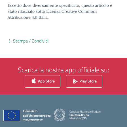
Eccetto dove diversamente specificato, questo articolo è
stato rilasciato sotto Licenza Creative Commons
Attribuzione 4.0 Italia.
Stampa / Condividi
Scarica la nostra app ufficiale su:
App Store
Play Store
Convitto Nazionale Statale
Giordano Bruno
Maddaloni (CE)
— Visita la pagina iniziale della scuola