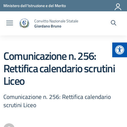
Vai ai contenuti
Vai al menu di navigazione
Vai al footer
Ministero dell'Istruzione e del Merito
Convitto Nazionale Statale
Giordano Bruno
Apr
Comunicazione n. 256:
Rettifica calendario scrutini
Liceo
Comunicazione n. 256: Rettifica calendario
scrutini Liceo