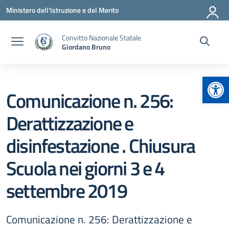
Vai ai contenuti
Vai al menu di navigazione
Vai al footer
Ministero dell'Istruzione e del Merito
Convitto Nazionale Statale
Giordano Bruno
Apr
Comunicazione n. 256:
Derattizzazione e
disinfestazione . Chiusura
Scuola nei giorni 3 e 4
settembre 2019
Comunicazione n. 256: Derattizzazione e