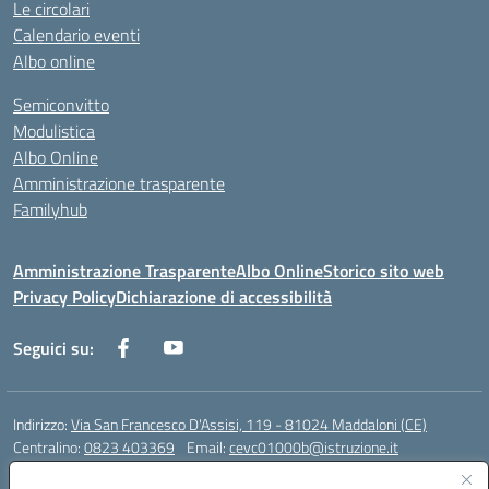
Le circolari
Calendario eventi
Albo online
Semiconvitto
Modulistica
Albo Online
Amministrazione trasparente
Familyhub
Amministrazione Trasparente
Albo Online
Storico sito web
Privacy Policy
Dichiarazione di accessibilità
Seguici su:
Indirizzo:
Via San Francesco D'Assisi, 119 - 81024 Maddaloni (CE)
Centralino:
0823 403369
Email:
cevc01000b@istruzione.it
Posta elettronica certificata (PEC):
cevc01000b@pec.istruzione.it