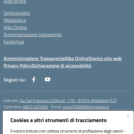
Albo online
Semiconvitto
Modulistica
Albo Online
Amministrazione trasparente
Familyhub
Amministrazione Trasparente
Albo Online
Storico sito web
Privacy Policy
Dichiarazione di accessibilità
Seguici su:
Indirizzo:
Via San Francesco D'Assisi, 119 - 81024 Maddaloni (CE)
Centralino:
0823 403369
Email:
cevc01000b@istruzione.it
Posta elettronica certificata (PEC):
cevc01000b@pec.istruzione.it
Cookies e altri strumenti di tracciamento
Codice fiscale: 80004990612 (Convitto) - 93044680614 (Scuole
Annesse)
Il nostro Istituto non utilizza strumenti di profilazione degli utenti -