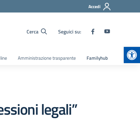
Accedi
Cerca
Seguici su:
Apr
line
Amministrazione trasparente
Familyhub
ssioni legali”