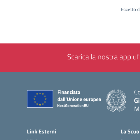
Eccetto d
Scarica la nostra app uff
Co
G
M
— 
Link Esterni
La Scuo