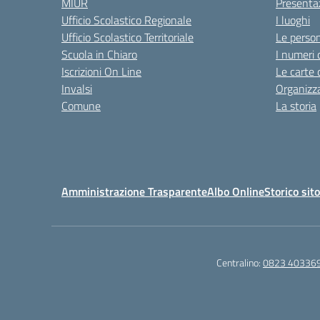
MIUR
Presenta
Ufficio Scolastico Regionale
I luoghi
Ufficio Scolastico Territoriale
Le perso
Scuola in Chiaro
I numeri 
Iscrizioni On Line
Le carte 
Invalsi
Organizz
Comune
La storia
Amministrazione Trasparente
Albo Online
Storico sit
Centralino:
0823 40336