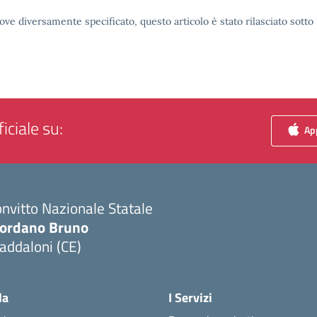
ove diversamente specificato, questo articolo è stato rilasciato sott
iciale su:
App
nvitto Nazionale Statale
iordano Bruno
addaloni (CE)
Visita la pagina iniziale della scuola
la
I Servizi