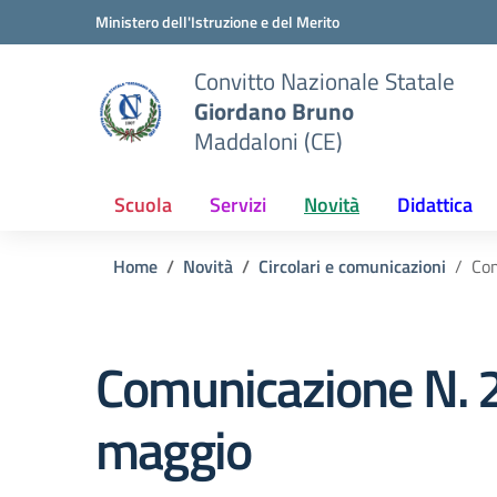
Vai ai contenuti
Vai al menu di navigazione
Vai al footer
Ministero dell'Istruzione e del Merito
Convitto Nazionale Statale
Giordano Bruno
Maddaloni (CE)
Scuola
Servizi
Novità
Didattica
Home
Novità
Circolari e comunicazioni
Com
Comunicazione N. 23
maggio