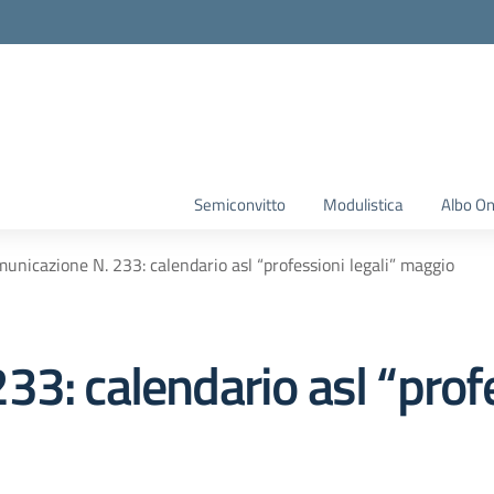
Semiconvitto
Modulistica
Albo On
unicazione N. 233: calendario asl “professioni legali” maggio
3: calendario asl “profe