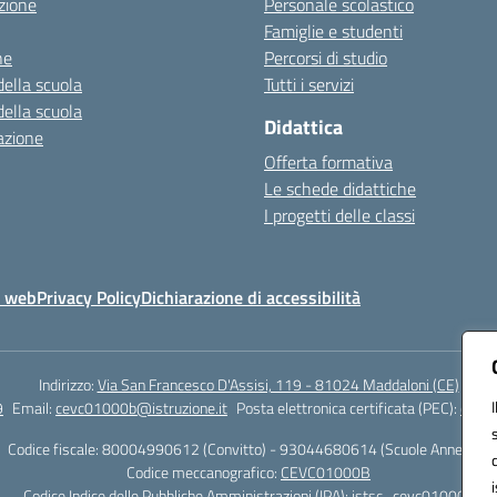
zione
Personale scolastico
Famiglie e studenti
ne
Percorsi di studio
della scuola
Tutti i servizi
della scuola
Didattica
azione
Offerta formativa
Le schede didattiche
I progetti delle classi
o web
Privacy Policy
Dichiarazione di accessibilità
Indirizzo:
Via San Francesco D'Assisi, 119 - 81024 Maddaloni (CE)
9
Email:
cevc01000b@istruzione.it
Posta elettronica certificata (PEC):
cevc0
Codice fiscale: 80004990612 (Convitto) - 93044680614 (Scuole Annesse)
Codice meccanografico:
CEVC01000B
Codice Indice delle Pubbliche Amministrazioni (IPA): istsc_cevc01000b