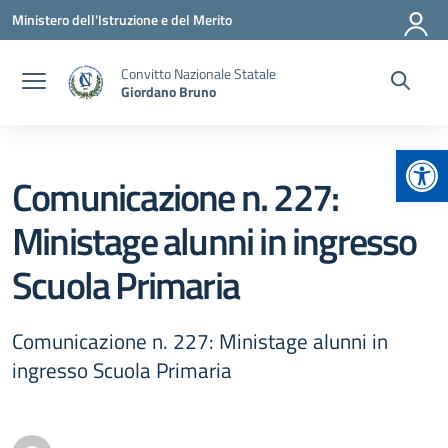
Vai ai contenuti
Vai al menu di navigazione
Vai al footer
Ministero dell'Istruzione e del Merito
Convitto Nazionale Statale
Giordano Bruno
Apr
Comunicazione n. 227:
Ministage alunni in ingresso
Scuola Primaria
Comunicazione n. 227: Ministage alunni in
ingresso Scuola Primaria