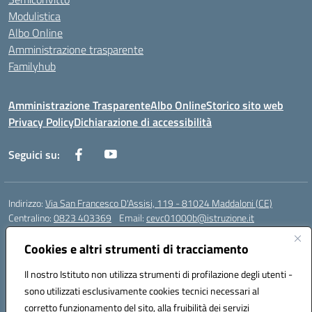
Modulistica
Albo Online
Amministrazione trasparente
Familyhub
Amministrazione Trasparente
Albo Online
Storico sito web
Privacy Policy
Dichiarazione di accessibilità
Seguici su:
Indirizzo:
Via San Francesco D'Assisi, 119 - 81024 Maddaloni (CE)
Centralino:
0823 403369
Email:
cevc01000b@istruzione.it
Posta elettronica certificata (PEC):
cevc01000b@pec.istruzione.it
Cookies e altri strumenti di tracciamento
Codice fiscale: 80004990612 (Convitto) - 93044680614 (Scuole
Annesse)
Il nostro Istituto non utilizza strumenti di profilazione degli utenti -
Codice meccanografico:
CEVC01000B
sono utilizzati esclusivamente cookies tecnici necessari al
Codice Indice delle Pubbliche Amministrazioni (IPA): istsc_cevc01000b
corretto funzionamento del sito, alla fruibilità dei servizi