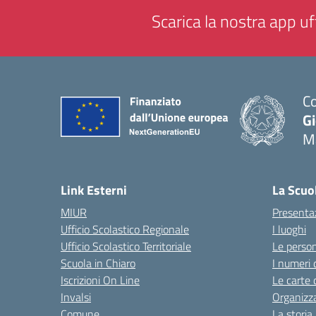
Scarica la nostra app uff
Co
G
M
— 
Link Esterni
La Scuo
MIUR
Presenta
Ufficio Scolastico Regionale
I luoghi
Ufficio Scolastico Territoriale
Le perso
Scuola in Chiaro
I numeri 
Iscrizioni On Line
Le carte 
Invalsi
Organizz
Comune
La storia