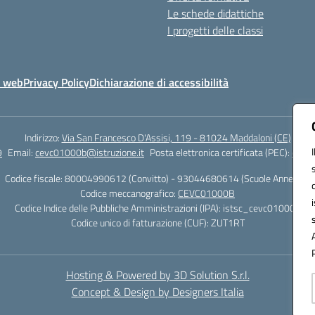
Le schede didattiche
I progetti delle classi
o web
Privacy Policy
Dichiarazione di accessibilità
Indirizzo:
Via San Francesco D'Assisi, 119 - 81024 Maddaloni (CE)
9
Email:
cevc01000b@istruzione.it
Posta elettronica certificata (PEC):
cevc0
Codice fiscale: 80004990612 (Convitto) - 93044680614 (Scuole Annesse)
Codice meccanografico:
CEVC01000B
Codice Indice delle Pubbliche Amministrazioni (IPA): istsc_cevc01000b
Codice unico di fatturazione (CUF): ZUT1RT
Hosting & Powered by 3D Solution S.r.l.
Concept & Design by Designers Italia