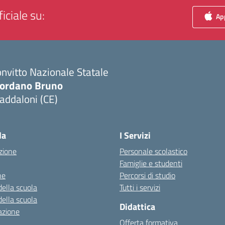
iciale su:
App
nvitto Nazionale Statale
iordano Bruno
addaloni (CE)
Visita la pagina iniziale della scuola
la
I Servizi
zione
Personale scolastico
Famiglie e studenti
ne
Percorsi di studio
della scuola
Tutti i servizi
della scuola
Didattica
azione
Offerta formativa