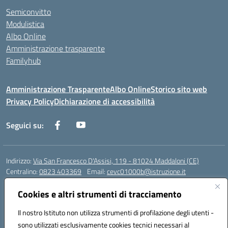
Semiconvitto
Modulistica
Albo Online
Amministrazione trasparente
Familyhub
Amministrazione Trasparente
Albo Online
Storico sito web
Privacy Policy
Dichiarazione di accessibilità
Seguici su:
Indirizzo:
Via San Francesco D'Assisi, 119 - 81024 Maddaloni (CE)
Centralino:
0823 403369
Email:
cevc01000b@istruzione.it
Posta elettronica certificata (PEC):
cevc01000b@pec.istruzione.it
Cookies e altri strumenti di tracciamento
Codice fiscale: 80004990612 (Convitto) - 93044680614 (Scuole
Annesse)
Il nostro Istituto non utilizza strumenti di profilazione degli utenti -
Codice meccanografico:
CEVC01000B
sono utilizzati esclusivamente cookies tecnici necessari al