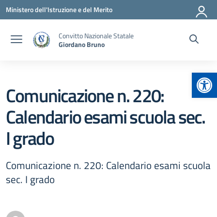
Vai ai contenuti
Vai al menu di navigazione
Vai al footer
Ministero dell'Istruzione e del Merito
Convitto Nazionale Statale
Giordano Bruno
Apr
Comunicazione n. 220:
Calendario esami scuola sec.
I grado
Comunicazione n. 220: Calendario esami scuola
sec. I grado