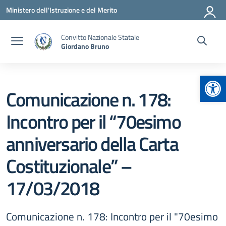
Vai ai contenuti
Vai al menu di navigazione
Vai al footer
Ministero dell'Istruzione e del Merito
Convitto Nazionale Statale
Giordano Bruno
Apr
Comunicazione n. 178:
Incontro per il “70esimo
anniversario della Carta
Costituzionale” –
17/03/2018
Comunicazione n. 178: Incontro per il "70esimo