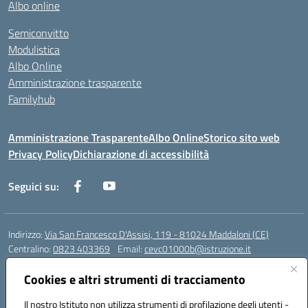
Albo online
Semiconvitto
Modulistica
Albo Online
Amministrazione trasparente
Familyhub
Amministrazione Trasparente
Albo Online
Storico sito web
Privacy Policy
Dichiarazione di accessibilità
Seguici su:
Indirizzo:
Via San Francesco D'Assisi, 119 - 81024 Maddaloni (CE)
Centralino:
0823 403369
Email:
cevc01000b@istruzione.it
Posta elettronica certificata (PEC):
cevc01000b@pec.istruzione.it
Cookies e altri strumenti di tracciamento
Codice fiscale: 80004990612 (Convitto) - 93044680614 (Scuole
Annesse)
Il nostro Istituto non utilizza strumenti di profilazione degli utenti -