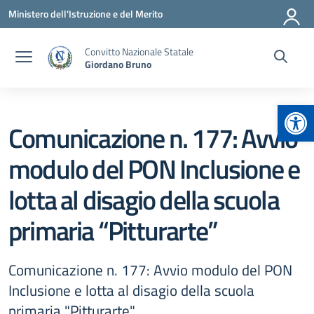
Vai ai contenuti
Vai al menu di navigazione
Vai al footer
Ministero dell'Istruzione e del Merito
Convitto Nazionale Statale
Giordano Bruno
Apr
Comunicazione n. 177: Avvio
modulo del PON Inclusione e
lotta al disagio della scuola
primaria “Pitturarte”
Comunicazione n. 177: Avvio modulo del PON
Inclusione e lotta al disagio della scuola
primaria "Pitturarte"