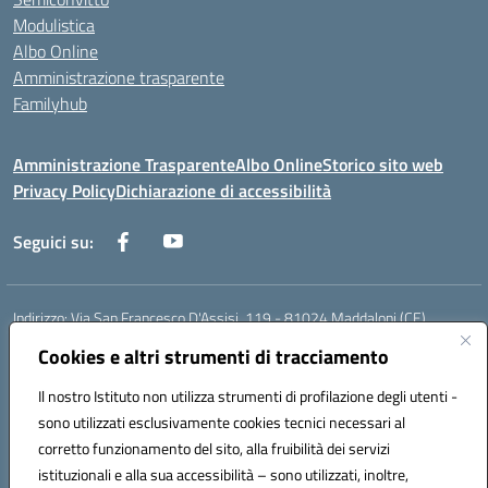
Modulistica
Albo Online
Amministrazione trasparente
Familyhub
Amministrazione Trasparente
Albo Online
Storico sito web
Privacy Policy
Dichiarazione di accessibilità
Seguici su:
Indirizzo:
Via San Francesco D'Assisi, 119 - 81024 Maddaloni (CE)
Centralino:
0823 403369
Email:
cevc01000b@istruzione.it
Cookies e altri strumenti di tracciamento
Posta elettronica certificata (PEC):
cevc01000b@pec.istruzione.it
Il nostro Istituto non utilizza strumenti di profilazione degli utenti -
Codice fiscale: 80004990612 (Convitto) - 93044680614 (Scuole
sono utilizzati esclusivamente cookies tecnici necessari al
Annesse)
corretto funzionamento del sito, alla fruibilità dei servizi
Codice meccanografico:
CEVC01000B
Codice Indice delle Pubbliche Amministrazioni (IPA): istsc_cevc01000b
istituzionali e alla sua accessibilità – sono utilizzati, inoltre,