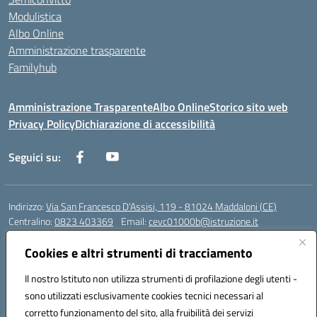
Modulistica
Albo Online
Amministrazione trasparente
Familyhub
Amministrazione Trasparente
Albo Online
Storico sito web
Privacy Policy
Dichiarazione di accessibilità
Seguici su:
Indirizzo:
Via San Francesco D'Assisi, 119 - 81024 Maddaloni (CE)
Centralino:
0823 403369
Email:
cevc01000b@istruzione.it
Posta elettronica certificata (PEC):
cevc01000b@pec.istruzione.it
Cookies e altri strumenti di tracciamento
Codice fiscale: 80004990612 (Convitto) - 93044680614 (Scuole
Annesse)
Il nostro Istituto non utilizza strumenti di profilazione degli utenti -
Codice meccanografico:
CEVC01000B
sono utilizzati esclusivamente cookies tecnici necessari al
Codice Indice delle Pubbliche Amministrazioni (IPA): istsc_cevc01000b
corretto funzionamento del sito, alla fruibilità dei servizi