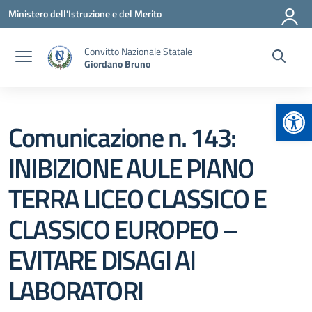
Vai ai contenuti
Vai al menu di navigazione
Vai al footer
Ministero dell'Istruzione e del Merito
Convitto Nazionale Statale
Giordano Bruno
Apr
Comunicazione n. 143:
INIBIZIONE AULE PIANO
TERRA LICEO CLASSICO E
CLASSICO EUROPEO –
EVITARE DISAGI AI
LABORATORI