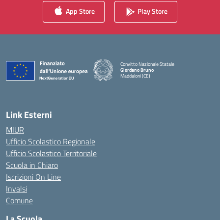
App Store
Play Store
Convitto Nazionale Statale
Giordano Bruno
Maddaloni (CE)
— Visita la pagina iniziale della scuola
Link Esterni
MIUR
Ufficio Scolastico Regionale
Ufficio Scolastico Territoriale
Scuola in Chiaro
Iscrizioni On Line
Invalsi
Comune
La Scuola