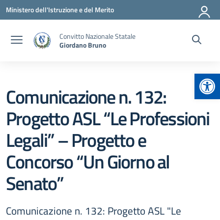
Vai ai contenuti
Vai al menu di navigazione
Vai al footer
Ministero dell'Istruzione e del Merito
Convitto Nazionale Statale
Giordano Bruno
Apr
Comunicazione n. 132:
Progetto ASL “Le Professioni
Legali” – Progetto e
Concorso “Un Giorno al
Senato”
Comunicazione n. 132: Progetto ASL "Le