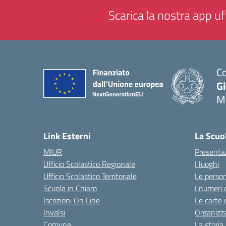
Scarica la nostra app uff
Co
G
M
— 
Link Esterni
La Scuo
MIUR
Presenta
Ufficio Scolastico Regionale
I luoghi
Ufficio Scolastico Territoriale
Le perso
Scuola in Chiaro
I numeri 
Iscrizioni On Line
Le carte 
Invalsi
Organizz
Comune
La storia