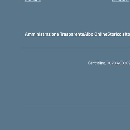
Amministrazione Trasparente
Albo Online
Storico sit
Centralino:
0823 40336