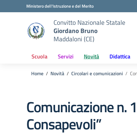
Vai ai contenuti
Vai al menu di navigazione
Vai al footer
Ministero dell'Istruzione e del Merito
Convitto Nazionale Statale
Giordano Bruno
Maddaloni (CE)
Scuola
Servizi
Novità
Didattica
Home
Novità
Circolari e comunicazioni
Com
Comunicazione n. 1
Consapevoli”