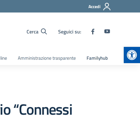
Accedi
Cerca
Seguici su:
Apr
line
Amministrazione trasparente
Familyhub
io “Connessi