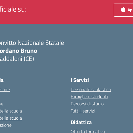
iciale su:
App
nvitto Nazionale Statale
iordano Bruno
addaloni (CE)
Visita la pagina iniziale della scuola
la
I Servizi
zione
Personale scolastico
Famiglie e studenti
ne
Percorsi di studio
della scuola
Tutti i servizi
della scuola
Didattica
azione
Offerta formativa