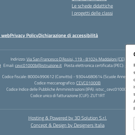
Le schede didattiche
I progetti delle classi
o web
Privacy Policy
Dichiarazione di accessibilità
Indirizzo:
Via San Francesco D'Assisi, 119 - 81024 Maddaloni (CE)
9
Email:
cevc01000b@istruzione.it
Posta elettronica certificata (PEC):
cevc0
Codice fiscale: 80004990612 (Convitto) - 93044680614 (Scuole Annesse)
Codice meccanografico:
CEVC01000B
Codice Indice delle Pubbliche Amministrazioni (IPA): istsc_cevc01000b
Codice unico di fatturazione (CUF): ZUT1RT
Hosting & Powered by 3D Solution S.r.l.
Concept & Design by Designers Italia