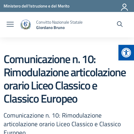
Vai ai contenuti
Vai al menu di navigazione
Vai al footer
Ministero dell'Istruzione e del Merito
Convitto Nazionale Statale
Giordano Bruno
Apr
Comunicazione n. 10:
Rimodulazione articolazione
orario Liceo Classico e
Classico Europeo
Comunicazione n. 10: Rimodulazione
articolazione orario Liceo Classico e Classico
Europeo