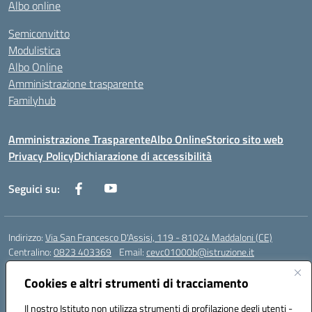
Albo online
Semiconvitto
Modulistica
Albo Online
Amministrazione trasparente
Familyhub
Amministrazione Trasparente
Albo Online
Storico sito web
Privacy Policy
Dichiarazione di accessibilità
Seguici su:
Indirizzo:
Via San Francesco D'Assisi, 119 - 81024 Maddaloni (CE)
Centralino:
0823 403369
Email:
cevc01000b@istruzione.it
Posta elettronica certificata (PEC):
cevc01000b@pec.istruzione.it
Cookies e altri strumenti di tracciamento
Codice fiscale: 80004990612 (Convitto) - 93044680614 (Scuole
Annesse)
Il nostro Istituto non utilizza strumenti di profilazione degli utenti -