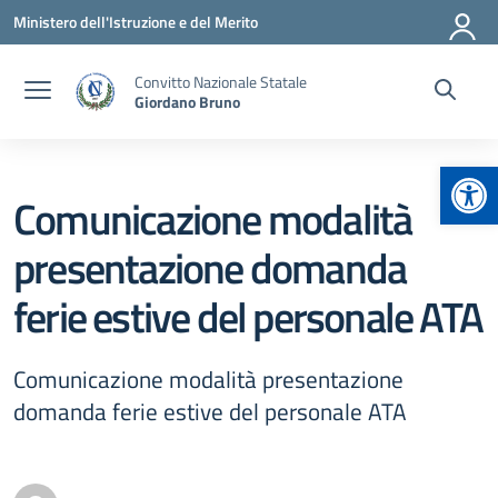
Vai ai contenuti
Vai al menu di navigazione
Vai al footer
Ministero dell'Istruzione e del Merito
Convitto Nazionale Statale
Giordano Bruno
Apr
Comunicazione modalità
presentazione domanda
ferie estive del personale ATA
Comunicazione modalità presentazione
domanda ferie estive del personale ATA