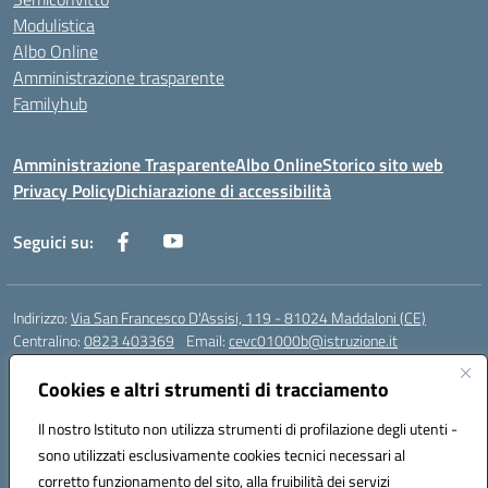
Modulistica
Albo Online
Amministrazione trasparente
Familyhub
Amministrazione Trasparente
Albo Online
Storico sito web
Privacy Policy
Dichiarazione di accessibilità
Seguici su:
Indirizzo:
Via San Francesco D'Assisi, 119 - 81024 Maddaloni (CE)
Centralino:
0823 403369
Email:
cevc01000b@istruzione.it
Posta elettronica certificata (PEC):
cevc01000b@pec.istruzione.it
Cookies e altri strumenti di tracciamento
Codice fiscale: 80004990612 (Convitto) - 93044680614 (Scuole
Annesse)
Il nostro Istituto non utilizza strumenti di profilazione degli utenti -
Codice meccanografico:
CEVC01000B
sono utilizzati esclusivamente cookies tecnici necessari al
Codice Indice delle Pubbliche Amministrazioni (IPA): istsc_cevc01000b
corretto funzionamento del sito, alla fruibilità dei servizi