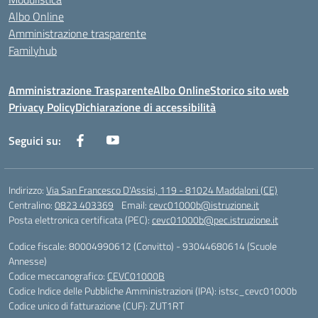
Albo Online
Amministrazione trasparente
Familyhub
Amministrazione Trasparente
Albo Online
Storico sito web
Privacy Policy
Dichiarazione di accessibilità
Seguici su:
Indirizzo:
Via San Francesco D'Assisi, 119 - 81024 Maddaloni (CE)
Centralino:
0823 403369
Email:
cevc01000b@istruzione.it
Posta elettronica certificata (PEC):
cevc01000b@pec.istruzione.it
Codice fiscale: 80004990612 (Convitto) - 93044680614 (Scuole
Annesse)
Codice meccanografico:
CEVC01000B
Codice Indice delle Pubbliche Amministrazioni (IPA): istsc_cevc01000b
Codice unico di fatturazione (CUF): ZUT1RT