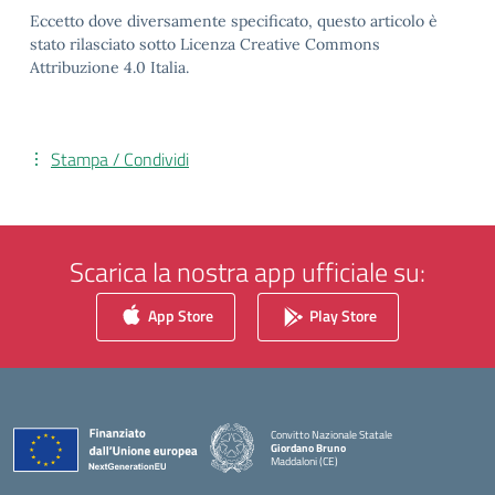
Eccetto dove diversamente specificato, questo articolo è
stato rilasciato sotto Licenza Creative Commons
Attribuzione 4.0 Italia.
Stampa / Condividi
Scarica la nostra app ufficiale su:
App Store
Play Store
Convitto Nazionale Statale
Giordano Bruno
Maddaloni (CE)
— Visita la pagina iniziale della scuola