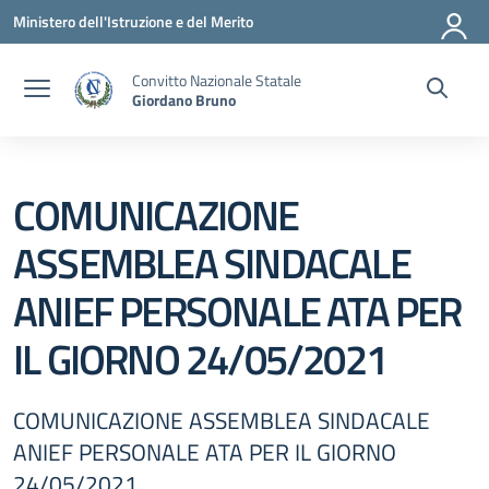
Vai ai contenuti
Vai al menu di navigazione
Vai al footer
Ministero dell'Istruzione e del Merito
Convitto Nazionale Statale
Giordano Bruno
COMUNICAZIONE
ASSEMBLEA SINDACALE
ANIEF PERSONALE ATA PER
IL GIORNO 24/05/2021
COMUNICAZIONE ASSEMBLEA SINDACALE
ANIEF PERSONALE ATA PER IL GIORNO
24/05/2021