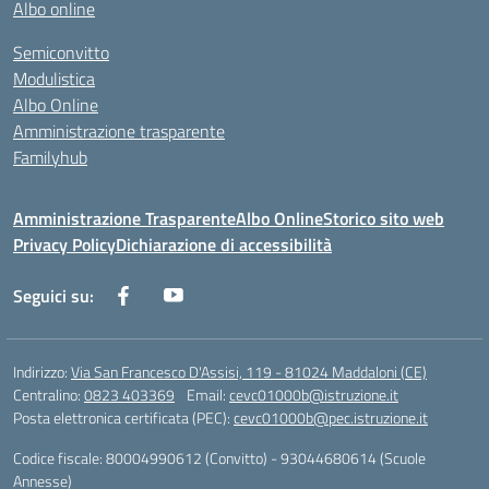
Albo online
Semiconvitto
Modulistica
Albo Online
Amministrazione trasparente
Familyhub
Amministrazione Trasparente
Albo Online
Storico sito web
Privacy Policy
Dichiarazione di accessibilità
Seguici su:
Indirizzo:
Via San Francesco D'Assisi, 119 - 81024 Maddaloni (CE)
Centralino:
0823 403369
Email:
cevc01000b@istruzione.it
Posta elettronica certificata (PEC):
cevc01000b@pec.istruzione.it
Codice fiscale: 80004990612 (Convitto) - 93044680614 (Scuole
Annesse)