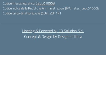
Codice meccanografico:
CEVC01000B
Codice Indice delle Pubbliche Amministrazioni (IPA): istsc_cevc01000b
Codice unico di fatturazione (CUF): ZUT1RT
Hosting & Powered by 3D Solution S.r.l.
Concept & Design by Designers Italia