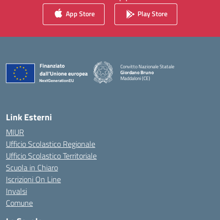
App Store
Play Store
Convitto Nazionale Statale
Giordano Bruno
Maddaloni (CE)
— Visita la pagina iniziale della scuola
Link Esterni
MIUR
Ufficio Scolastico Regionale
Ufficio Scolastico Territoriale
Scuola in Chiaro
Iscrizioni On Line
Invalsi
Comune