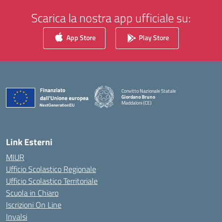
Scarica la nostra app ufficiale su:
App Store
Play Store
Convitto Nazionale Statale
Giordano Bruno
Maddaloni (CE)
— Visita la pagina iniziale della scuola
Link Esterni
MIUR
Ufficio Scolastico Regionale
Ufficio Scolastico Territoriale
Scuola in Chiaro
Iscrizioni On Line
Invalsi