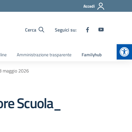
Accedi
Cerca
Seguici su:
Apr
line
Amministrazione trasparente
Familyhub
18 maggio 2026
ore Scuola_