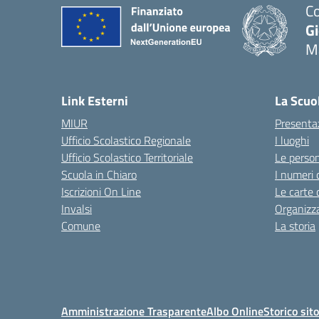
Co
G
M
— 
Link Esterni
La Scuo
MIUR
Presenta
Ufficio Scolastico Regionale
I luoghi
Ufficio Scolastico Territoriale
Le perso
Scuola in Chiaro
I numeri 
Iscrizioni On Line
Le carte 
Invalsi
Organizz
Comune
La storia
Amministrazione Trasparente
Albo Online
Storico sit