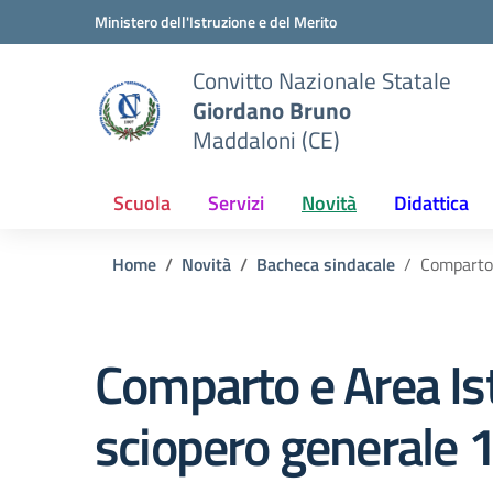
Vai ai contenuti
Vai al menu di navigazione
Vai al footer
Ministero dell'Istruzione e del Merito
Convitto Nazionale Statale
Giordano Bruno
Maddaloni (CE)
Scuola
Servizi
Novità
Didattica
Home
Novità
Bacheca sindacale
Comparto 
Comparto e Area Is
sciopero generale