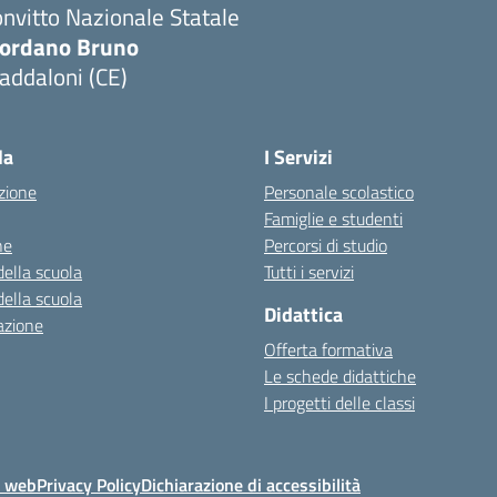
nvitto Nazionale Statale
iordano Bruno
addaloni (CE)
Visita la pagina iniziale della scuola
la
I Servizi
zione
Personale scolastico
Famiglie e studenti
ne
Percorsi di studio
della scuola
Tutti i servizi
della scuola
Didattica
azione
Offerta formativa
Le schede didattiche
I progetti delle classi
o web
Privacy Policy
Dichiarazione di accessibilità