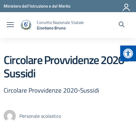
Vai ai contenuti
Vai al menu di navigazione
Vai al footer
Ministero dell'Istruzione e del Merito
Convitto Nazionale Statale
Giordano Bruno
Apr
Circolare Provvidenze 2020-
Sussidi
Circolare Provvidenze 2020-Sussidi
Personale scolastico