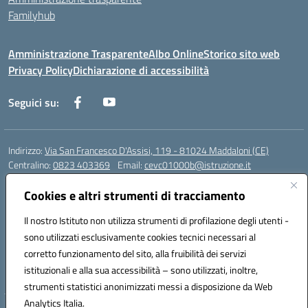
Familyhub
Amministrazione Trasparente
Albo Online
Storico sito web
Privacy Policy
Dichiarazione di accessibilità
Seguici su:
Indirizzo:
Via San Francesco D'Assisi, 119 - 81024 Maddaloni (CE)
Centralino:
0823 403369
Email:
cevc01000b@istruzione.it
Posta elettronica certificata (PEC):
cevc01000b@pec.istruzione.it
Cookies e altri strumenti di tracciamento
Codice fiscale: 80004990612 (Convitto) - 93044680614 (Scuole
Annesse)
Il nostro Istituto non utilizza strumenti di profilazione degli utenti -
Codice meccanografico:
CEVC01000B
sono utilizzati esclusivamente cookies tecnici necessari al
Codice Indice delle Pubbliche Amministrazioni (IPA): istsc_cevc01000b
corretto funzionamento del sito, alla fruibilità dei servizi
Codice unico di fatturazione (CUF): ZUT1RT
istituzionali e alla sua accessibilità – sono utilizzati, inoltre,
strumenti statistici anonimizzati messi a disposizione da Web
Analytics Italia.