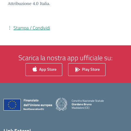
Attribuzione 4.0 Italia.
Stampa / Condividi
Scarica la nostra app ufficiale su:
App Store
Play Store
Convitto Nazionale Statale
Giordano Bruno
Maddaloni (CE)
— Visita la pagina iniziale della scuola
Link Esterni