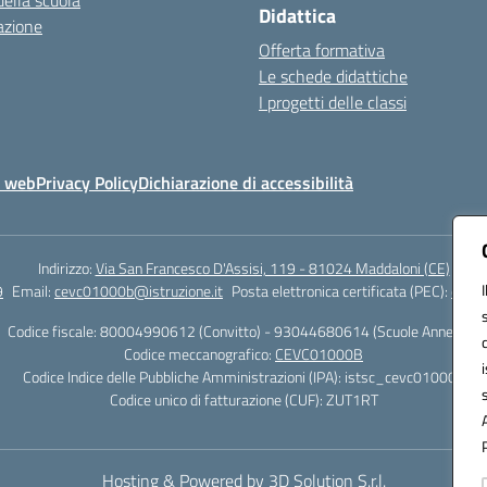
della scuola
Didattica
azione
Offerta formativa
Le schede didattiche
I progetti delle classi
o web
Privacy Policy
Dichiarazione di accessibilità
Indirizzo:
Via San Francesco D'Assisi, 119 - 81024 Maddaloni (CE)
9
Email:
cevc01000b@istruzione.it
Posta elettronica certificata (PEC):
cevc0
Codice fiscale: 80004990612 (Convitto) - 93044680614 (Scuole Annesse)
Codice meccanografico:
CEVC01000B
Codice Indice delle Pubbliche Amministrazioni (IPA): istsc_cevc01000b
Codice unico di fatturazione (CUF): ZUT1RT
Hosting & Powered by 3D Solution S.r.l.