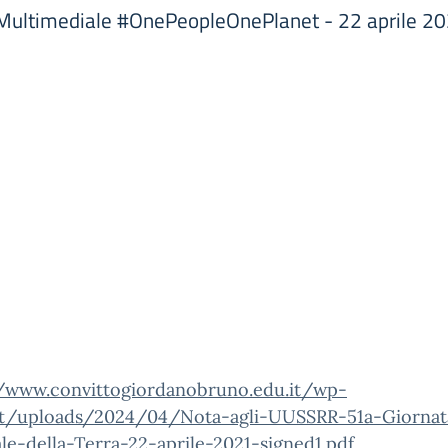
 Multimediale #OnePeopleOnePlanet - 22 aprile 2
//www.convittogiordanobruno.edu.it/wp-
t/uploads/2024/04/Nota-agli-UUSSRR-51a-Giornat
e-della-Terra-22-aprile-2021-signed1.pdf