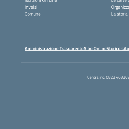
Iscrizioni On Line
Le carte 
Invalsi
Organizz
Comune
La storia
Amministrazione Trasparente
Albo Online
Storico sit
Centralino:
0823 40336