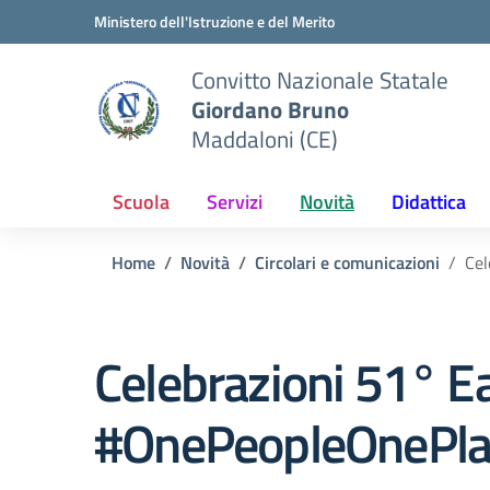
Vai ai contenuti
Vai al menu di navigazione
Vai al footer
Ministero dell'Istruzione e del Merito
Convitto Nazionale Statale
Giordano Bruno
Maddaloni (CE)
Scuola
Servizi
Novità
Didattica
Home
Novità
Circolari e comunicazioni
Cel
Celebrazioni 51° E
#OnePeopleOnePlan