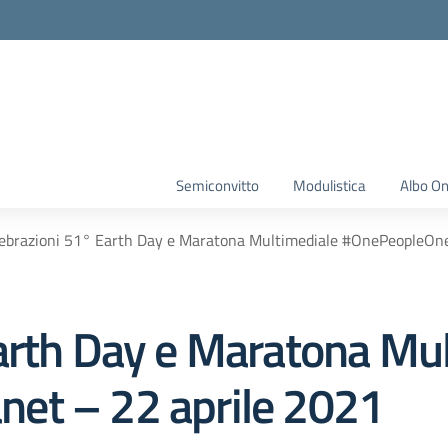
Semiconvitto
Modulistica
Albo On
ebrazioni 51° Earth Day e Maratona Multimediale #OnePeopleOne
arth Day e Maratona Mu
et – 22 aprile 2021