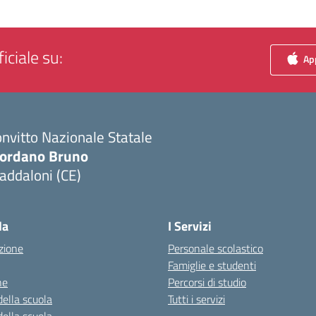
iciale su:
App
nvitto Nazionale Statale
iordano Bruno
addaloni (CE)
Visita la pagina iniziale della scuola
la
I Servizi
zione
Personale scolastico
Famiglie e studenti
ne
Percorsi di studio
della scuola
Tutti i servizi