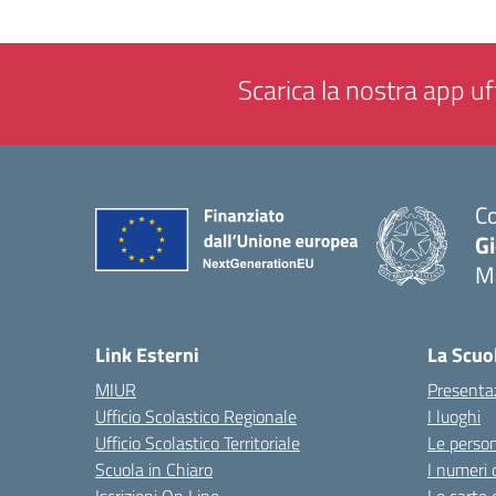
Scarica la nostra app uff
Co
G
M
— 
Link Esterni
La Scuo
MIUR
Presenta
Ufficio Scolastico Regionale
I luoghi
Ufficio Scolastico Territoriale
Le perso
Scuola in Chiaro
I numeri 