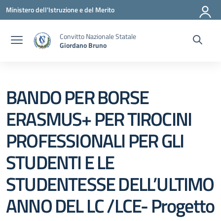
Vai ai contenuti
Vai al menu di navigazione
Vai al footer
Ministero dell'Istruzione e del Merito
Convitto Nazionale Statale
Giordano Bruno
BANDO PER BORSE
ERASMUS+ PER TIROCINI
PROFESSIONALI PER GLI
STUDENTI E LE
STUDENTESSE DELL’ULTIMO
ANNO DEL LC /LCE- Progetto