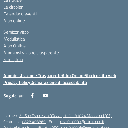
Le notizie
Le circolari
Calendario eventi
Albo online
Semiconvitto
Modulistica
Albo Online
Amministrazione trasparente
Familyhub
Amministrazione Trasparente
Albo Online
Storico sito web
Privacy Policy
Dichiarazione di accessibilità
Seguici su:
Indirizzo:
Via San Francesco D'Assisi, 119 - 81024 Maddaloni (CE)
Centralino:
0823 403369
Email:
cevc01000b@istruzione.it
Posta elettronica certificata (PEC):
cevc01000b@pec.istruzione.it