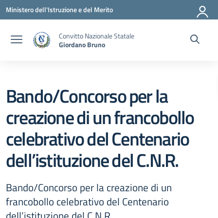
Vai ai contenuti
Vai al menu di navigazione
Vai al footer
Ministero dell'Istruzione e del Merito
Convitto Nazionale Statale
Giordano Bruno
Bando/Concorso per la
creazione di un francobollo
celebrativo del Centenario
dell’istituzione del C.N.R.
Bando/Concorso per la creazione di un
francobollo celebrativo del Centenario
dell’istituzione del C.N.R.