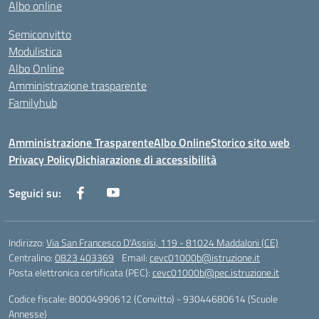
Albo online
Semiconvitto
Modulistica
Albo Online
Amministrazione trasparente
Familyhub
Amministrazione Trasparente
Albo Online
Storico sito web
Privacy Policy
Dichiarazione di accessibilità
Seguici su:
Indirizzo:
Via San Francesco D'Assisi, 119 - 81024 Maddaloni (CE)
Centralino:
0823 403369
Email:
cevc01000b@istruzione.it
Posta elettronica certificata (PEC):
cevc01000b@pec.istruzione.it
Codice fiscale: 80004990612 (Convitto) - 93044680614 (Scuole
Annesse)