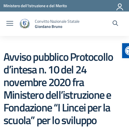
Vai ai contenuti
Vai al menu di navigazione
Vai al footer
Ministero dell'Istruzione e del Merito
Convitto Nazionale Statale
Giordano Bruno
A
Avviso pubblico Protocollo
d’intesa n. 10 del 24
novembre 2020 fra
Ministero dell’istruzione e
Fondazione “I Lincei per la
scuola” per lo sviluppo