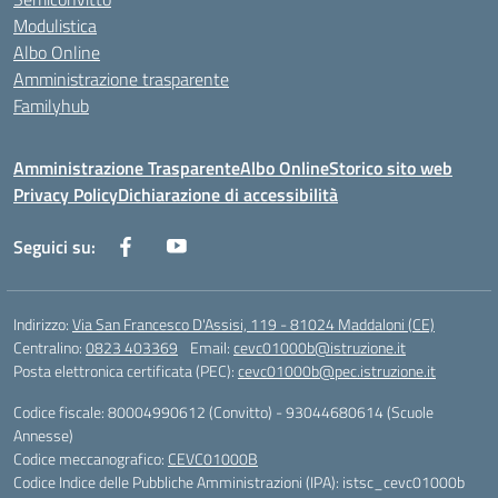
Modulistica
Albo Online
Amministrazione trasparente
Familyhub
Amministrazione Trasparente
Albo Online
Storico sito web
Privacy Policy
Dichiarazione di accessibilità
Seguici su:
Indirizzo:
Via San Francesco D'Assisi, 119 - 81024 Maddaloni (CE)
Centralino:
0823 403369
Email:
cevc01000b@istruzione.it
Posta elettronica certificata (PEC):
cevc01000b@pec.istruzione.it
Codice fiscale: 80004990612 (Convitto) - 93044680614 (Scuole
Annesse)
Codice meccanografico:
CEVC01000B
Codice Indice delle Pubbliche Amministrazioni (IPA): istsc_cevc01000b