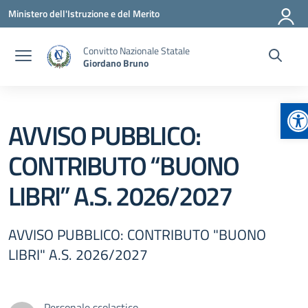
Vai ai contenuti
Vai al menu di navigazione
Vai al footer
Ministero dell'Istruzione e del Merito
Convitto Nazionale Statale
Giordano Bruno
Ap
AVVISO PUBBLICO:
CONTRIBUTO “BUONO
LIBRI” A.S. 2026/2027
AVVISO PUBBLICO: CONTRIBUTO "BUONO
LIBRI" A.S. 2026/2027
Personale scolastico