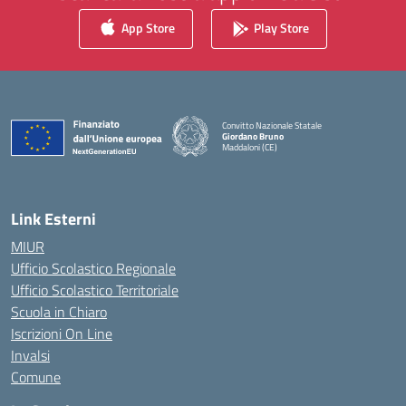
App Store
Play Store
Convitto Nazionale Statale
Giordano Bruno
Maddaloni (CE)
— Visita la pagina iniziale della scuola
Link Esterni
MIUR
Ufficio Scolastico Regionale
Ufficio Scolastico Territoriale
Scuola in Chiaro
Iscrizioni On Line
Invalsi
Comune