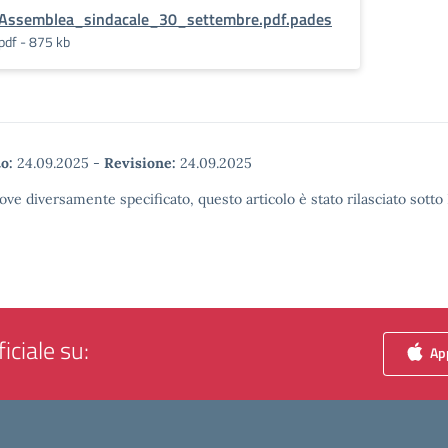
Assemblea_sindacale_30_settembre.pdf.pades
pdf - 875 kb
o:
24.09.2025
-
Revisione:
24.09.2025
ove diversamente specificato, questo articolo è stato rilasciato sott
iciale su:
App