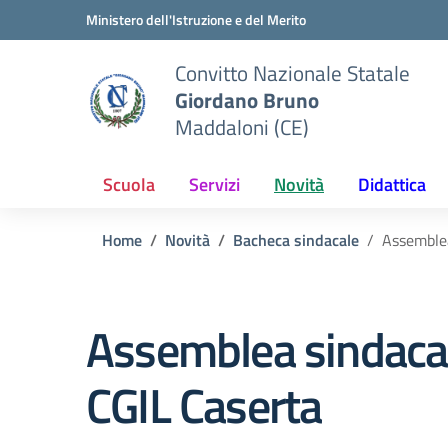
Vai ai contenuti
Vai al menu di navigazione
Vai al footer
Ministero dell'Istruzione e del Merito
Convitto Nazionale Statale
Giordano Bruno
Maddaloni (CE)
Scuola
Servizi
Novità
Didattica
Home
Novità
Bacheca sindacale
Assemblea
Assemblea sindacal
CGIL Caserta