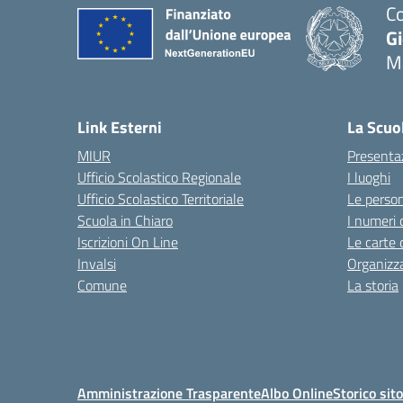
Co
G
M
— 
Link Esterni
La Scuo
MIUR
Presenta
Ufficio Scolastico Regionale
I luoghi
Ufficio Scolastico Territoriale
Le perso
Scuola in Chiaro
I numeri 
Iscrizioni On Line
Le carte 
Invalsi
Organizz
Comune
La storia
Amministrazione Trasparente
Albo Online
Storico sit