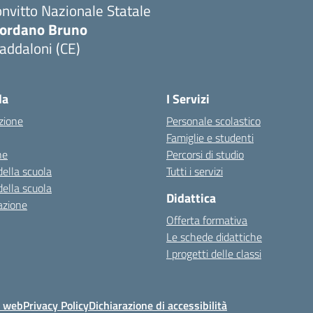
nvitto Nazionale Statale
iordano Bruno
addaloni (CE)
Visita la pagina iniziale della scuola
la
I Servizi
zione
Personale scolastico
Famiglie e studenti
ne
Percorsi di studio
della scuola
Tutti i servizi
della scuola
Didattica
azione
Offerta formativa
Le schede didattiche
I progetti delle classi
o web
Privacy Policy
Dichiarazione di accessibilità