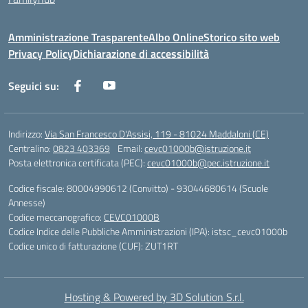
Amministrazione Trasparente
Albo Online
Storico sito web
Privacy Policy
Dichiarazione di accessibilità
Seguici su:
Indirizzo:
Via San Francesco D'Assisi, 119 - 81024 Maddaloni (CE)
Centralino:
0823 403369
Email:
cevc01000b@istruzione.it
Posta elettronica certificata (PEC):
cevc01000b@pec.istruzione.it
Codice fiscale: 80004990612 (Convitto) - 93044680614 (Scuole
Annesse)
Codice meccanografico:
CEVC01000B
Codice Indice delle Pubbliche Amministrazioni (IPA): istsc_cevc01000b
Codice unico di fatturazione (CUF): ZUT1RT
Hosting & Powered by 3D Solution S.r.l.