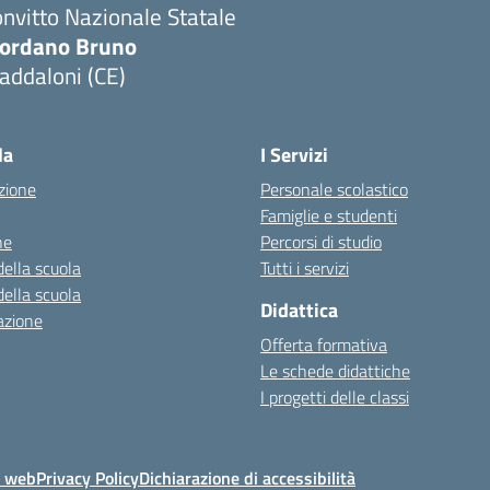
nvitto Nazionale Statale
iordano Bruno
addaloni (CE)
Visita la pagina iniziale della scuola
la
I Servizi
zione
Personale scolastico
Famiglie e studenti
ne
Percorsi di studio
della scuola
Tutti i servizi
della scuola
Didattica
azione
Offerta formativa
Le schede didattiche
I progetti delle classi
o web
Privacy Policy
Dichiarazione di accessibilità