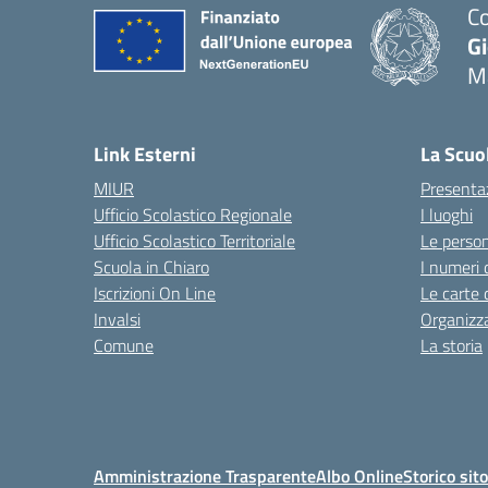
Co
G
M
— 
Link Esterni
La Scuo
MIUR
Presenta
Ufficio Scolastico Regionale
I luoghi
Ufficio Scolastico Territoriale
Le perso
Scuola in Chiaro
I numeri 
Iscrizioni On Line
Le carte 
Invalsi
Organizz
Comune
La storia
Amministrazione Trasparente
Albo Online
Storico sit