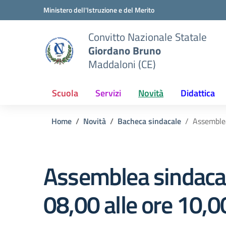
Vai ai contenuti
Vai al menu di navigazione
Vai al footer
Ministero dell'Istruzione e del Merito
Convitto Nazionale Statale
Giordano Bruno
Maddaloni (CE)
Scuola
Servizi
Novità
Didattica
Home
Novità
Bacheca sindacale
Assemblea
Assemblea sindacal
08,00 alle ore 10,0