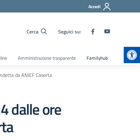
Accedi
Cerca
Seguici su:
Apr
line
Amministrazione trasparente
Familyhub
indetta da ANIEF Caserta
 dalle ore
rta