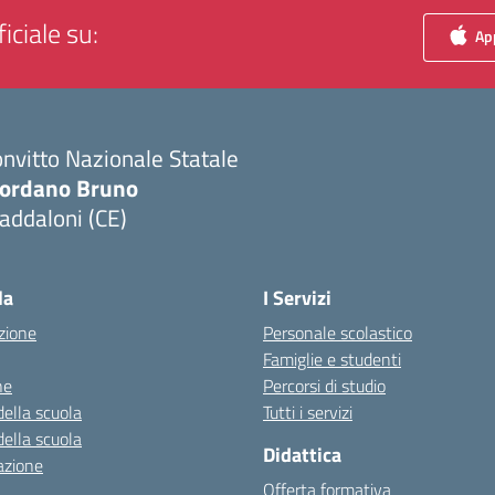
iciale su:
App
nvitto Nazionale Statale
iordano Bruno
addaloni (CE)
Visita la pagina iniziale della scuola
la
I Servizi
zione
Personale scolastico
Famiglie e studenti
ne
Percorsi di studio
della scuola
Tutti i servizi
della scuola
Didattica
azione
Offerta formativa