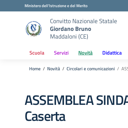
Vai ai contenuti
Vai al menu di navigazione
Vai al footer
Ministero dell'Istruzione e del Merito
Convitto Nazionale Statale
Giordano Bruno
Maddaloni (CE)
Scuola
Servizi
Novità
Didattica
Home
Novità
Circolari e comunicazioni
AS
ASSEMBLEA SINDA
Caserta