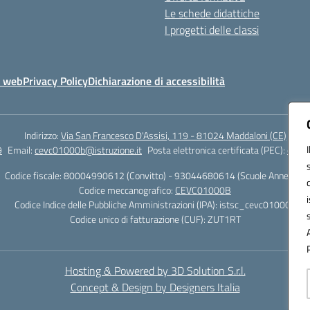
Le schede didattiche
I progetti delle classi
o web
Privacy Policy
Dichiarazione di accessibilità
Indirizzo:
Via San Francesco D'Assisi, 119 - 81024 Maddaloni (CE)
9
Email:
cevc01000b@istruzione.it
Posta elettronica certificata (PEC):
cevc0
Codice fiscale: 80004990612 (Convitto) - 93044680614 (Scuole Annesse)
Codice meccanografico:
CEVC01000B
Codice Indice delle Pubbliche Amministrazioni (IPA): istsc_cevc01000b
Codice unico di fatturazione (CUF): ZUT1RT
Hosting & Powered by 3D Solution S.r.l.
Concept & Design by Designers Italia