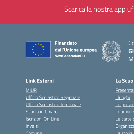
Scarica la nostra app uff
Co
G
M
— 
Link Esterni
La Scuo
MIUR
Presenta
Ufficio Scolastico Regionale
I luoghi
Ufficio Scolastico Territoriale
Le perso
Scuola in Chiaro
I numeri 
Iscrizioni On Line
Le carte 
Invalsi
Organizz
Comune
La storia