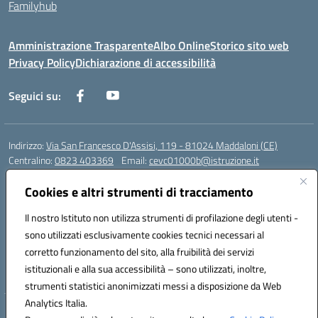
Familyhub
Amministrazione Trasparente
Albo Online
Storico sito web
Privacy Policy
Dichiarazione di accessibilità
Seguici su:
Indirizzo:
Via San Francesco D'Assisi, 119 - 81024 Maddaloni (CE)
Centralino:
0823 403369
Email:
cevc01000b@istruzione.it
Posta elettronica certificata (PEC):
cevc01000b@pec.istruzione.it
Cookies e altri strumenti di tracciamento
Codice fiscale: 80004990612 (Convitto) - 93044680614 (Scuole
Annesse)
Il nostro Istituto non utilizza strumenti di profilazione degli utenti -
Codice meccanografico:
CEVC01000B
sono utilizzati esclusivamente cookies tecnici necessari al
Codice Indice delle Pubbliche Amministrazioni (IPA): istsc_cevc01000b
corretto funzionamento del sito, alla fruibilità dei servizi
Codice unico di fatturazione (CUF): ZUT1RT
istituzionali e alla sua accessibilità – sono utilizzati, inoltre,
strumenti statistici anonimizzati messi a disposizione da Web
Analytics Italia.
Hosting & Powered by 3D Solution S.r.l.