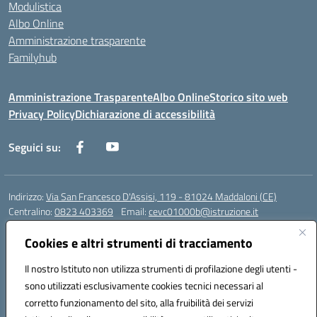
Modulistica
Albo Online
Amministrazione trasparente
Familyhub
Amministrazione Trasparente
Albo Online
Storico sito web
Privacy Policy
Dichiarazione di accessibilità
Seguici su:
Indirizzo:
Via San Francesco D'Assisi, 119 - 81024 Maddaloni (CE)
Centralino:
0823 403369
Email:
cevc01000b@istruzione.it
Posta elettronica certificata (PEC):
cevc01000b@pec.istruzione.it
Cookies e altri strumenti di tracciamento
Codice fiscale: 80004990612 (Convitto) - 93044680614 (Scuole
Annesse)
Il nostro Istituto non utilizza strumenti di profilazione degli utenti -
Codice meccanografico:
CEVC01000B
sono utilizzati esclusivamente cookies tecnici necessari al
Codice Indice delle Pubbliche Amministrazioni (IPA): istsc_cevc01000b
corretto funzionamento del sito, alla fruibilità dei servizi
Codice unico di fatturazione (CUF): ZUT1RT