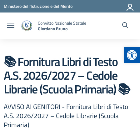
Vai ai contenuti
Vai al menu di navigazione
Vai al footer
Ministero dell'Istruzione e del Merito
Convitto Nazionale Statale
Giordano Bruno
Apr
📚 Fornitura Libri di Testo
A.S. 2026/2027 – Cedole
Librarie (Scuola Primaria) 📚
AVVISO AI GENITORI - Fornitura Libri di Testo
A.S. 2026/2027 – Cedole Librarie (Scuola
Primaria)