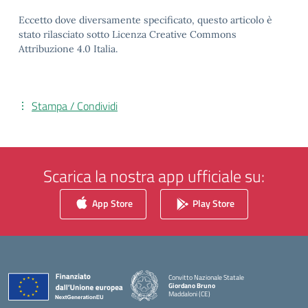
Eccetto dove diversamente specificato, questo articolo è
stato rilasciato sotto Licenza Creative Commons
Attribuzione 4.0 Italia.
Stampa / Condividi
Scarica la nostra app ufficiale su:
App Store
Play Store
Convitto Nazionale Statale
Giordano Bruno
Maddaloni (CE)
— Visita la pagina iniziale della scuola