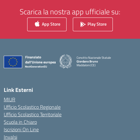
Scarica la nostra app ufficiale su:
App Store
Play Store
Convitto Nazionale Statale
Giordano Bruno
Maddaloni (CE)
— Visita la pagina iniziale della scuola
Link Esterni
MIUR
Ufficio Scolastico Regionale
Ufficio Scolastico Territoriale
Scuola in Chiaro
Iscrizioni On Line
Invalsi