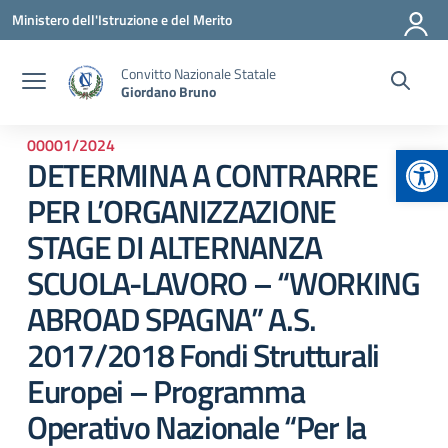
Vai ai contenuti
Vai al menu di navigazione
Vai al footer
Ministero dell'Istruzione e del Merito
Convitto Nazionale Statale
Giordano Bruno
00001/2024
Apr
DETERMINA A CONTRARRE
PER L’ORGANIZZAZIONE
STAGE DI ALTERNANZA
SCUOLA-LAVORO – “WORKING
ABROAD SPAGNA” A.S.
2017/2018 Fondi Strutturali
Europei – Programma
Operativo Nazionale “Per la