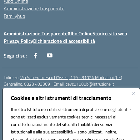
Albo Online
Amministrazione trasparente
Familyhub
Amministrazione Trasparente
Albo Online
Storico sito web
Privacy Policy
Dichiarazione di accessibilità
Seguici su:
Indirizzo:
Via San Francesco D'Assisi, 119 - 81024 Maddaloni (CE)
Centralino:
0823 403369
Email:
cevc01000b@istruzione.it
Posta elettronica certificata (PEC):
cevc01000b@pec.istruzione.it
Cookies e altri strumenti di tracciamento
Codice fiscale: 80004990612 (Convitto) - 93044680614 (Scuole
Annesse)
Il nostro Istituto non utilizza strumenti di profilazione degli utenti -
Codice meccanografico:
CEVC01000B
sono utilizzati esclusivamente cookies tecnici necessari al
Codice Indice delle Pubbliche Amministrazioni (IPA): istsc_cevc01000b
corretto funzionamento del sito, alla fruibilità dei servizi
Codice unico di fatturazione (CUF): ZUT1RT
istituzionali e alla sua accessibilità – sono utilizzati, inoltre,
strumenti statistici anonimizzati messi a disposizione da Web