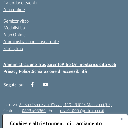
Calendario eventi
Albo online
Semiconvitto
Modulistica
Albo Online
Amministrazione trasparente
Familyhub
Amministrazione Trasparente
Albo Online
Storico sito web
Privacy Policy
Dichiarazione di accessibilità
Seguici su:
Indirizzo:
Via San Francesco D'Assisi, 119 - 81024 Maddaloni (CE)
Centralino:
0823 403369
Email:
cevc01000b@istruzione.it
Posta elettronica certificata (PEC):
cevc01000b@pec.istruzione.it
Cookies e altri strumenti di tracciamento
Codice fiscale: 80004990612 (Convitto) - 93044680614 (Scuole