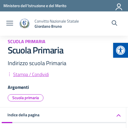
Vai ai contenuti
Vai al menu di navigazione
Vai al footer
Ministero dell'Istruzione e del Merito
Convitto Nazionale Statale
Giordano Bruno
SCUOLA PRIMARIA
Apr
Scuola Primaria
Indirizzo scuola Primaria
Stampa / Condividi
Argomenti
Scuola primaria
Indice della pagina