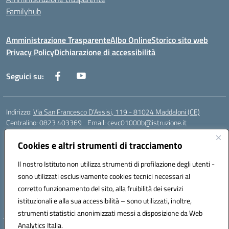
Familyhub
Amministrazione Trasparente
Albo Online
Storico sito web
Privacy Policy
Dichiarazione di accessibilità
Seguici su:
Indirizzo:
Via San Francesco D'Assisi, 119 - 81024 Maddaloni (CE)
Centralino:
0823 403369
Email:
cevc01000b@istruzione.it
Posta elettronica certificata (PEC):
cevc01000b@pec.istruzione.it
Cookies e altri strumenti di tracciamento
Codice fiscale: 80004990612 (Convitto) - 93044680614 (Scuole
Annesse)
Il nostro Istituto non utilizza strumenti di profilazione degli utenti -
Codice meccanografico:
CEVC01000B
sono utilizzati esclusivamente cookies tecnici necessari al
Codice Indice delle Pubbliche Amministrazioni (IPA): istsc_cevc01000b
corretto funzionamento del sito, alla fruibilità dei servizi
Codice unico di fatturazione (CUF): ZUT1RT
istituzionali e alla sua accessibilità – sono utilizzati, inoltre,
strumenti statistici anonimizzati messi a disposizione da Web
Analytics Italia.