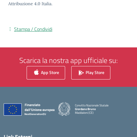
Attribuzione 4.0 Italia.
Stampa / Condividi
Scarica la nostra app ufficiale su:
App Store
Play Store
Convitto Nazionale Statale
Giordano Bruno
Maddaloni (CE)
— Visita la pagina iniziale della scuola
Link Esterni